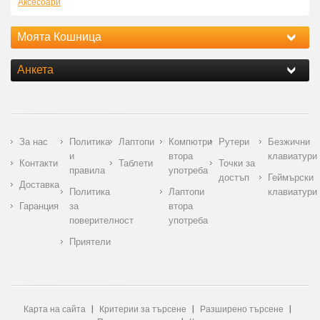
Аксесоари
Моята Кошница
Анкета
За нас
Политика
Лаптопи
Компютри
Рутери
Безжични
и
втора
клавиатури
Контакти
Таблети
Точки за
правила
употреба
достъп
Геймърски
Доставка
Политика
Лаптопи
клавиатури
Гаранция
за
втора
поверителност
употреба
Приятели
Карта на сайта
Критерии за търсене
Разширено търсене