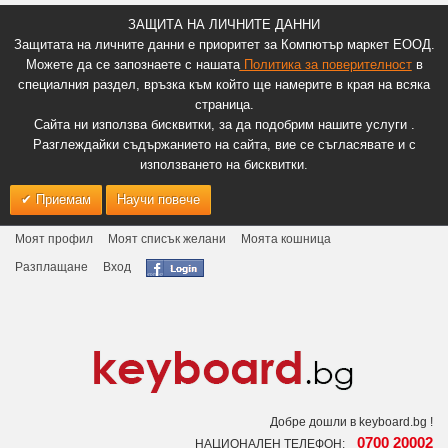
ЗАЩИТА НА ЛИЧНИТЕ ДАННИ
Защитата на личните данни е приоритет за Компютър маркет ЕООД.
Можете да се запознаете с нашата
Политика за поверителност
в
специалния раздел, връзка към който ще намерите в края на всяка
страница.
Сайта ни използва бисквитки, за да подобрим нашите услуги .
Разглеждайки съдържанието на сайта, вие се съгласявате и с
използването на бисквитки.
Приемам
Научи повече
Моят профил
Моят списък желани
Моята кошница
Разплащане
Вход
Добре дошли в keyboard.bg !
0700 20002
НАЦИОНАЛЕН ТЕЛЕФОН: