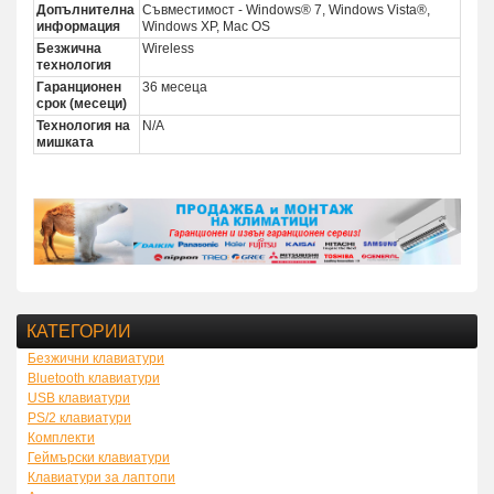
Допълнителна
Съвместимост - Windows® 7, Windows Vista®,
информация
Windows XP, Mac OS
Безжична
Wireless
технология
Гаранционен
36 месеца
срок (месеци)
Технология на
N/A
мишката
КАТЕГОРИИ
Безжични клавиатури
Bluetooth клавиатури
USB клавиатури
PS/2 клавиатури
Комплекти
Геймърски клавиатури
Клавиатури за лаптопи