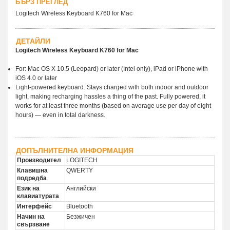
БЪРЗ ПРЕГЛЕД
Logitech Wireless Keyboard K760 for Mac
ДЕТАЙЛИ
Logitech Wireless Keyboard K760 for Mac
For: Mac OS X 10.5 (Leopard) or later (Intel only), iPad or iPhone with
iOS 4.0 or later
Light-powered keyboard: Stays charged with both indoor and outdoor
light, making recharging hassles a thing of the past. Fully powered, it
works for at least three months (based on average use per day of eight
hours) — even in total darkness.
ДОПЪЛНИТЕЛНА ИНФОРМАЦИЯ
Производител
LOGITECH
Клавишна
QWERTY
подредба
Език на
Английски
клавиатурата
Интерфейс
Bluetooth
Начин на
Безжичен
свързване