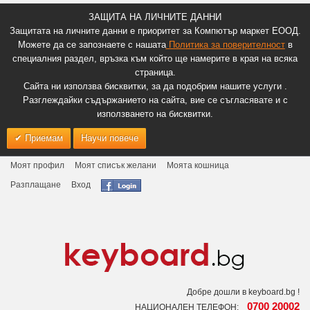
ЗАЩИТА НА ЛИЧНИТЕ ДАННИ
Защитата на личните данни е приоритет за Компютър маркет ЕООД.
Можете да се запознаете с нашата
Политика за поверителност
в
специалния раздел, връзка към който ще намерите в края на всяка
страница.
Сайта ни използва бисквитки, за да подобрим нашите услуги .
Разглеждайки съдържанието на сайта, вие се съгласявате и с
използването на бисквитки.
Приемам
Научи повече
Моят профил
Моят списък желани
Моята кошница
Разплащане
Вход
Добре дошли в keyboard.bg !
0700 20002
НАЦИОНАЛЕН ТЕЛЕФОН: