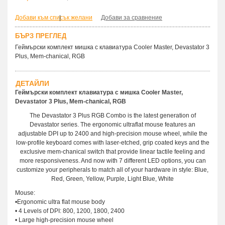
Добави към списък желани
|
Добави за сравнение
БЪРЗ ПРЕГЛЕД
Геймърски комплект мишка с клавиатура Cooler Master, Devastator 3
Plus, Mem-chanical, RGB
ДЕТАЙЛИ
Геймърски комплект клавиатура с мишка Cooler Master,
Devastator 3 Plus, Mem-chanical, RGB
The Devastator 3 Plus RGB Combo is the latest generation of
Devastator series. The ergonomic ultraflat mouse features an
adjustable DPI up to 2400 and high-precision mouse wheel, while the
low-profile keyboard comes with laser-etched, grip coated keys and the
exclusive mem-chanical switch that provide linear tactile feeling and
more responsiveness. And now with 7 different LED options, you can
customize your peripherals to match all of your hardware in style: Blue,
Red, Green, Yellow, Purple, Light Blue, White
Mouse:
•Ergonomic ultra flat mouse body
• 4 Levels of DPI: 800, 1200, 1800, 2400
• Large high-precision mouse wheel