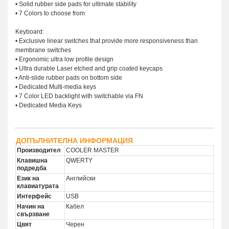
• Solid rubber side pads for ultimate stability
• 7 Colors to choose from
Keyboard:
• Exclusive linear switches that provide more responsiveness than
membrane switches
• Ergonomic ultra low profile design
• Ultra durable Laser etched and grip coated keycaps
• Anti-slide rubber pads on bottom side
• Dedicated Multi-media keys
• 7 Color LED backlight with switchable via FN
• Dedicated Media Keys
ДОПЪЛНИТЕЛНА ИНФОРМАЦИЯ
Производител
COOLER MASTER
Клавишна
QWERTY
подредба
Език на
Английски
клавиатурата
Интерфейс
USB
Начин на
Кабел
свързване
Цвят
Черен