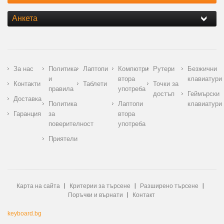
Анкета
За нас
Политика
Лаптопи
Компютри
Рутери
Безжични
и
втора
клавиатури
Контакти
Таблети
Точки за
правила
употреба
достъп
Геймърски
Доставка
Политика
Лаптопи
клавиатури
Гаранция
за
втора
поверителност
употреба
Приятели
Карта на сайта
Критерии за търсене
Разширено търсене
Поръчки и върнати
Контакт
keyboard.bg