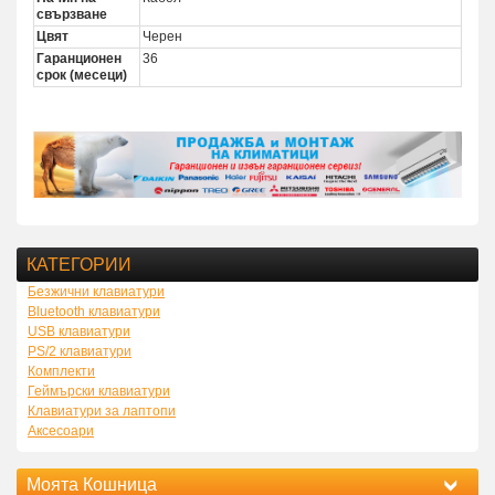
свързване
Цвят
Черен
Гаранционен
36
срок (месеци)
КАТЕГОРИИ
Безжични клавиатури
Bluetooth клавиатури
USB клавиатури
PS/2 клавиатури
Комплекти
Геймърски клавиатури
Клавиатури за лаптопи
Аксесоари
Моята Кошница