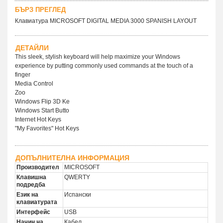
БЪРЗ ПРЕГЛЕД
Клавиатура MICROSOFT DIGITAL MEDIA 3000 SPANISH LAYOUT
ДЕТАЙЛИ
This sleek, stylish keyboard will help maximize your Windows
experience by putting commonly used commands at the touch of a
finger
Media Control
Zoo
Windows Flip 3D Ke
Windows Start Butto
Internet Hot Keys
"My Favorites" Hot Keys
ДОПЪЛНИТЕЛНА ИНФОРМАЦИЯ
Производител
MICROSOFT
Клавишна
QWERTY
подредба
Език на
Испански
клавиатурата
Интерфейс
USB
Начин на
Кабел