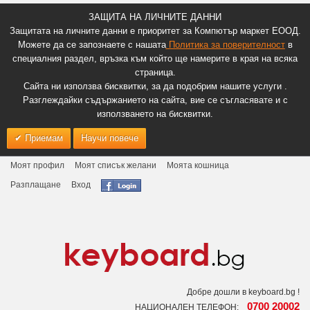
ЗАЩИТА НА ЛИЧНИТЕ ДАННИ
Защитата на личните данни е приоритет за Компютър маркет ЕООД.
Можете да се запознаете с нашата
Политика за поверителност
в
специалния раздел, връзка към който ще намерите в края на всяка
страница.
Сайта ни използва бисквитки, за да подобрим нашите услуги .
Разглеждайки съдържанието на сайта, вие се съгласявате и с
използването на бисквитки.
Приемам
Научи повече
Моят профил
Моят списък желани
Моята кошница
Разплащане
Вход
Добре дошли в keyboard.bg !
0700 20002
НАЦИОНАЛЕН ТЕЛЕФОН: