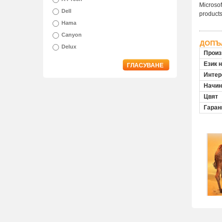
Microsof
Dell
products
Hama
Canyon
ДОПЪ
Delux
Произ
Език 
ГЛАСУВАНЕ
Инте
Начин
Цвят
Гаран