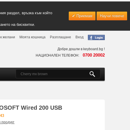
ия раздел, връзка към който
Приемам
Научи повече
ането на бисквитки.
к желани
Моята кошница
Разплащане
Вход
Добре дошли в keyboard.bg !
0700 20002
НАЦИОНАЛЕН ТЕЛЕФОН:
OSOFT Wired 200 USB
43
и продукт