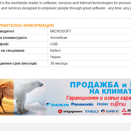
t is the worldwide leader in software, services and Internet technologies for pers
 and services designed to empower people through great software - any time, any 
ЛНИТЕЛНА ИНФОРМАЦИЯ
водител
MICROSOFT
на клавиатурата
Английски
рфейс
USB
 на свързване
Кабел
Черен
ционен срок (месеци)
36 месеца