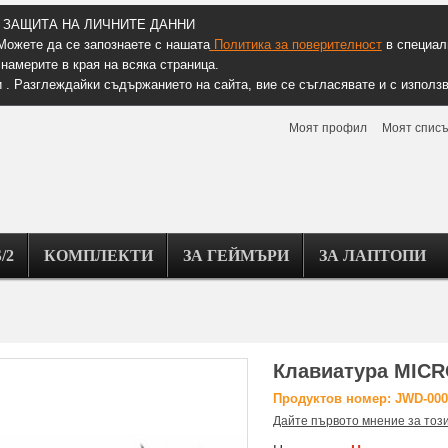
ЗАЩИТА НА ЛИЧНИТЕ ДАННИ
Можете да се запознаете с нашата
Политика за поверителност
в специалн
намерите в края на всяка страница.
 . Разглеждайки съдържанието на сайта, вие се съгласявате и с използв
Моят профил
Моят списъ
/2
КОМПЛЕКТИ
ЗА ГЕЙМЪРИ
ЗА ЛАПТОПИ
Клавиатура MICR
Продуктов номер: JWD-000
Дайте първото мнение за тоз