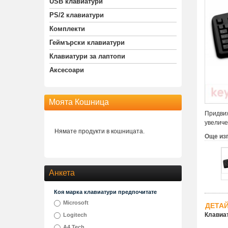
USB клавиатури
PS/2 клавиатури
Комплекти
Геймърски клавиатури
Клавиатури за лаптопи
Аксесоари
Моята Кошница
Придвиж
увеличе
Нямате продукти в кошницата.
Още из
Анкета
Коя марка клавиатури предпочитате
Microsoft
ДЕТА
Клавиат
Logitech
A4 Tech