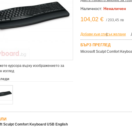
Дайте първото мнение за тоз
Наличност:
Неналичен
104,02 €
/ 203,45 лв
Добави към списък желани
|
БЪРЗ ПРЕГЛЕД
Microsoft Sculpt Comfort Keybo
ете курсора върху изображението за
н изглед
гледи
ЙЛИ
ft Sculpt Comfort Keyboard USB English