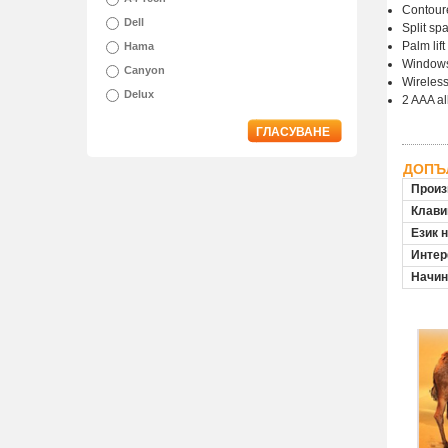
Contoure
Dell
Split sp
Palm lif
Hama
Windows
Canyon
Wireless
Delux
2 AAA al
ГЛАСУВАНЕ
ДОПЪ
Произ
Клави
Език 
Инте
Начин