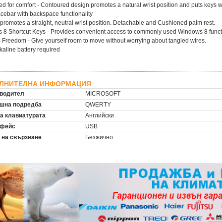
d for comfort - Contoured design promotes a natural wrist position and puts keys w
acebar with backspace functionality
t promotes a straight, neutral wrist position. Detachable and Cushioned palm rest.
 8 Shortcut Keys - Provides convenient access to commonly used Windows 8 funct
 Freedom - Give yourself room to move without worrying about tangled wires.
kaline battery required
ЛНИТЕЛНА ИНФОРМАЦИЯ
водител
MICROSOFT
шна подредба
QWERTY
на клавиатурата
Английски
рфейс
USB
 на свързване
Безжично