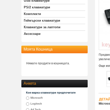
USB клавиатури
PS/2 клавиатури
Комплекти
Геймърски клавиатури
Клавиатури за лаптопи
Аксесоари
Моята Кошница
Придвиж
увеличе
Нямате продукти в кошницата.
Още из
Анкета
Коя марка клавиатури предпочитате
Microsoft
ДЕТА
Microso
Logitech
A4 Tech