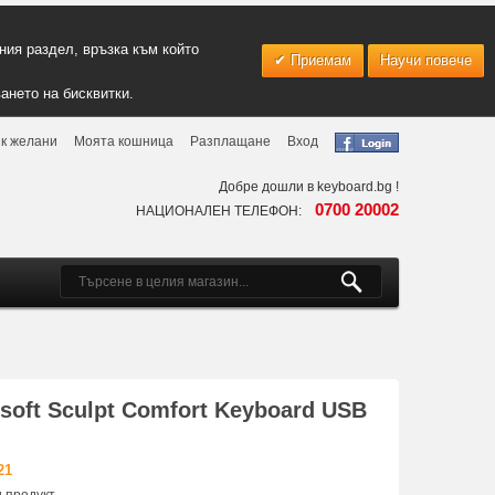
ия раздел, връзка към който
Приемам
Научи повече
ането на бисквитки.
к желани
Моята кошница
Разплащане
Вход
Добре дошли в keyboard.bg !
0700 20002
НАЦИОНАЛЕН ТЕЛЕФОН:
soft Sculpt Comfort Keyboard USB
21