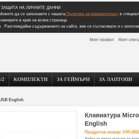
ЗАЩИТА НА ЛИЧНИТЕ ДАННИ
Можете да се запознаете с нашата
Политика за поверителност
в специалн
намерите в края на всяка страница.
 . Разглеждайки съдържанието на сайта, вие се съгласявате и с използв
Моят профил
Моят списъ
/2
КОМПЛЕКТИ
ЗА ГЕЙМЪРИ
ЗА ЛАПТОПИ
 USB English
Клавиатура Micro
English
Продуктов номер: V4S-000