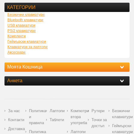
КАТЕГОРИИ
Безжични клавиатури
Bluetooth клавиатури
USB клавиатури
PS/2 клавиатури
Комплекти
Геймърски клавиатури
Клавиатури за лаптопи
Аксесоари
Моята Кошница
Анкета
За нас
Политика
Лаптопи
Компютри
Рутери
Безжични
и
втора
клавиатури
Контакти
Таблети
Точки за
правила
употреба
достъп
Геймърски
Доставка
Политика
Лаптопи
клавиатури