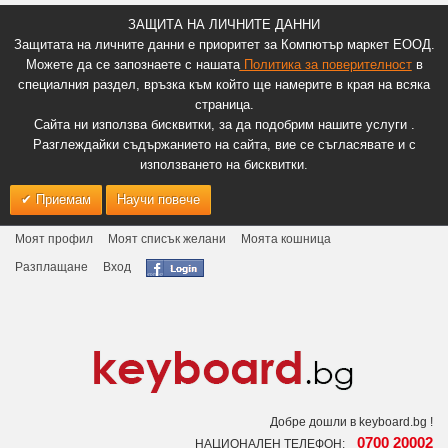
ЗАЩИТА НА ЛИЧНИТЕ ДАННИ
Защитата на личните данни е приоритет за Компютър маркет ЕООД.
Можете да се запознаете с нашата
Политика за поверителност
в
специалния раздел, връзка към който ще намерите в края на всяка
страница.
Сайта ни използва бисквитки, за да подобрим нашите услуги .
Разглеждайки съдържанието на сайта, вие се съгласявате и с
използването на бисквитки.
Приемам
Научи повече
Моят профил
Моят списък желани
Моята кошница
Разплащане
Вход
Добре дошли в keyboard.bg !
0700 20002
НАЦИОНАЛЕН ТЕЛЕФОН: