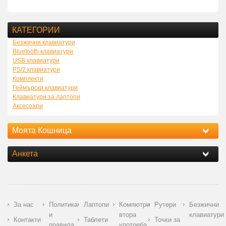
КАТЕГОРИИ
Безжични клавиатури
Bluetooth клавиатури
USB клавиатури
PS/2 клавиатури
Комплекти
Геймърски клавиатури
Клавиатури за лаптопи
Аксесоари
Моята Кошница
Анкета
За нас
Политика
Лаптопи
Компютри
Рутери
Безжични
и
втора
клавиатури
Контакти
Таблети
Точки за
правила
употреба