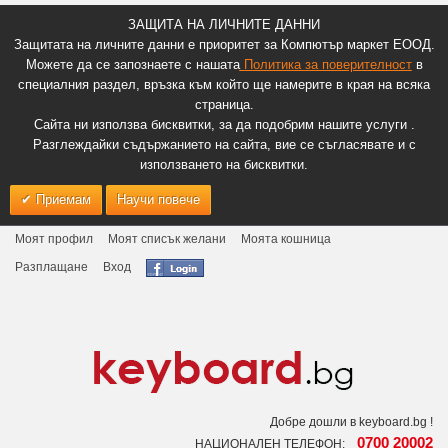
ЗАЩИТА НА ЛИЧНИТЕ ДАННИ
Защитата на личните данни е приоритет за Компютър маркет ЕООД.
Можете да се запознаете с нашата
Политика за поверителност
в
специалния раздел, връзка към който ще намерите в края на всяка
страница.
Сайта ни използва бисквитки, за да подобрим нашите услуги .
Разглеждайки съдържанието на сайта, вие се съгласявате и с
използването на бисквитки.
Приемам
Научи повече
Моят профил
Моят списък желани
Моята кошница
Разплащане
Вход
Добре дошли в keyboard.bg !
0700 20002
НАЦИОНАЛЕН ТЕЛЕФОН: