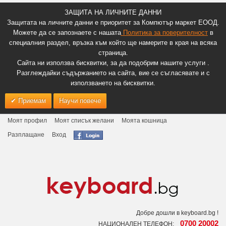
ЗАЩИТА НА ЛИЧНИТЕ ДАННИ
Защитата на личните данни е приоритет за Компютър маркет ЕООД.
Можете да се запознаете с нашата
Политика за поверителност
в
специалния раздел, връзка към който ще намерите в края на всяка
страница.
Сайта ни използва бисквитки, за да подобрим нашите услуги .
Разглеждайки съдържанието на сайта, вие се съгласявате и с
използването на бисквитки.
Приемам
Научи повече
Моят профил
Моят списък желани
Моята кошница
Разплащане
Вход
Добре дошли в keyboard.bg !
0700 20002
НАЦИОНАЛЕН ТЕЛЕФОН: