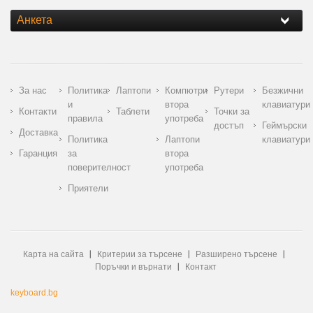
Анкета
За нас
Политика
Лаптопи
Компютри
Рутери
Безжични
и
втора
клавиатури
Контакти
Таблети
Точки за
правила
употреба
достъп
Геймърски
Доставка
Политика
Лаптопи
клавиатури
Гаранция
за
втора
поверителност
употреба
Приятели
Карта на сайта
Критерии за търсене
Разширено търсене
Поръчки и върнати
Контакт
keyboard.bg