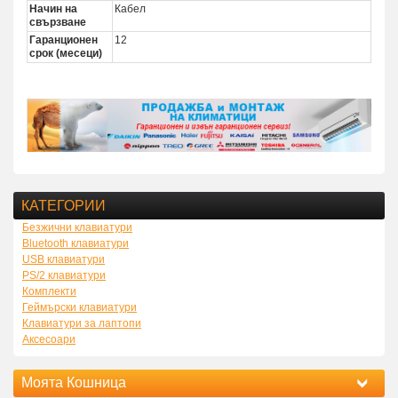
Начин на
Кабел
свързване
Гаранционен
12
срок (месеци)
КАТЕГОРИИ
Безжични клавиатури
Bluetooth клавиатури
USB клавиатури
PS/2 клавиатури
Комплекти
Геймърски клавиатури
Клавиатури за лаптопи
Аксесоари
Моята Кошница