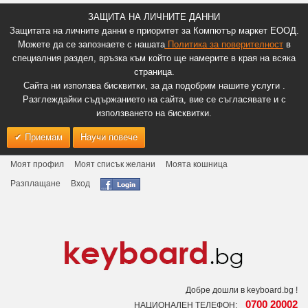
ЗАЩИТА НА ЛИЧНИТЕ ДАННИ
Защитата на личните данни е приоритет за Компютър маркет ЕООД.
Можете да се запознаете с нашата
Политика за поверителност
в
специалния раздел, връзка към който ще намерите в края на всяка
страница.
Сайта ни използва бисквитки, за да подобрим нашите услуги .
Разглеждайки съдържанието на сайта, вие се съгласявате и с
използването на бисквитки.
Приемам
Научи повече
Моят профил
Моят списък желани
Моята кошница
Разплащане
Вход
Добре дошли в keyboard.bg !
0700 20002
НАЦИОНАЛЕН ТЕЛЕФОН: