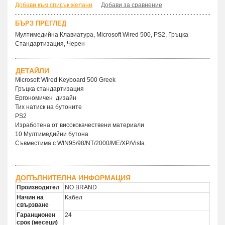
Добави към списък желани
|
Добави за сравнение
БЪРЗ ПРЕГЛЕД
Мултимедийна Клавиатура, Microsoft Wired 500, PS2, Гръцка
Стандартизация, Черен
ДЕТАЙЛИ
Microsoft Wired Keyboard 500 Greek
Гръцка стандартизация
Ергономичен дизайн
Тих натиск на бутоните
PS2
Изработена от висококачествени материали
10 Мултимедийни бутона
Съвместима с WIN95/98/NT/2000/ME/XP/Vista
ДОПЪЛНИТЕЛНА ИНФОРМАЦИЯ
Производител
NO BRAND
Начин на
Кабел
свързване
Гаранционен
24
срок (месеци)