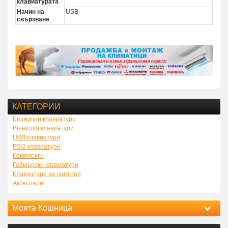
клавиатурата
Начин на
USB
свързване
КАТЕГОРИИ
Безжични клавиатури
Bluetooth клавиатури
USB клавиатури
PS/2 клавиатури
Комплекти
Геймърски клавиатури
Клавиатури за лаптопи
Аксесоари
Моята Кошница