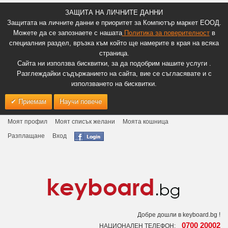
ЗАЩИТА НА ЛИЧНИТЕ ДАННИ
Защитата на личните данни е приоритет за Компютър маркет ЕООД.
Можете да се запознаете с нашата
Политика за поверителност
в
специалния раздел, връзка към който ще намерите в края на всяка
страница.
Сайта ни използва бисквитки, за да подобрим нашите услуги .
Разглеждайки съдържанието на сайта, вие се съгласявате и с
използването на бисквитки.
Приемам
Научи повече
Моят профил
Моят списък желани
Моята кошница
Разплащане
Вход
Добре дошли в keyboard.bg !
0700 20002
НАЦИОНАЛЕН ТЕЛЕФОН: