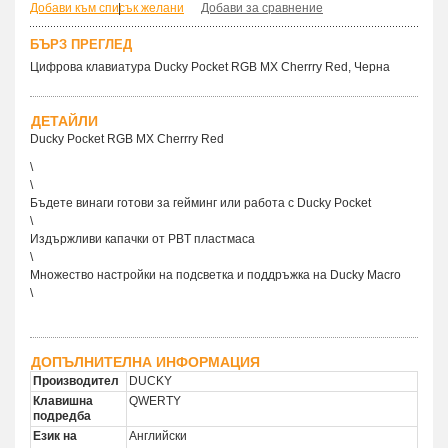
Добави към списък желани
|
Добави за сравнение
БЪРЗ ПРЕГЛЕД
Цифрова клавиатура Ducky Pocket RGB MX Cherrry Red, Черна
ДЕТАЙЛИ
Ducky Pocket RGB MX Cherrry Red
\
\
Бъдете винаги готови за гейминг или работа с Ducky Pocket
\
Издържливи капачки от PBT пластмаса
\
Множество настройки на подсветка и поддръжка на Ducky Macro
\
ДОПЪЛНИТЕЛНА ИНФОРМАЦИЯ
Производител
DUCKY
Клавишна
QWERTY
подредба
Език на
Английски