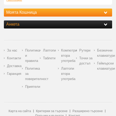
Моята Кошница
Анкета
За нас
Политика
Лаптопи
Компютри
Рутери
Безжични
и
втора
клавиатури
Контакти
Таблети
Точки за
правила
употреба
достъп
Геймърски
Доставка
Политика
Лаптопи
клавиатури
Гаранция
за
втора
поверителност
употреба
Приятели
Карта на сайта
Критерии за търсене
Разширено търсене
Поръчки и върнати
Контакт