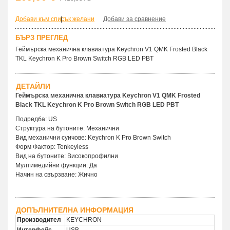
Добави към списък желани
|
Добави за сравнение
БЪРЗ ПРЕГЛЕД
Геймърска механична клавиатура Keychron V1 QMK Frosted Black
TKL Keychron K Pro Brown Switch RGB LED PBT
ДЕТАЙЛИ
Геймърска механична клавиатура Keychron V1 QMK Frosted
Black TKL Keychron K Pro Brown Switch RGB LED PBT
Подредба: US
Структура на бутоните: Механични
Вид механични суичове: Keychron K Pro Brown Switch
Форм Фактор: Tenkeyless
Вид на бутоните: Високопрофилни
Мултимедийни функции: Да
Начин на свързване: Жично
ДОПЪЛНИТЕЛНА ИНФОРМАЦИЯ
Производител
KEYCHRON
Интерфейс
USB