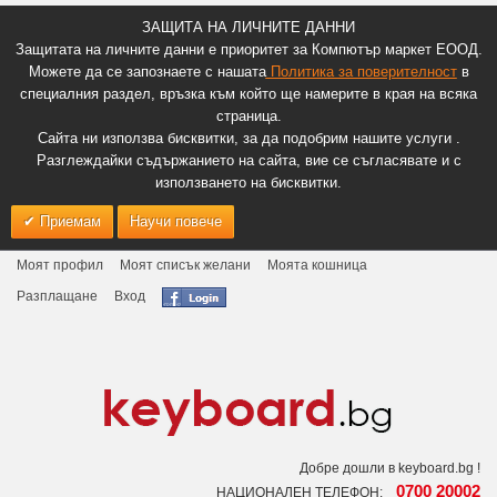
ЗАЩИТА НА ЛИЧНИТЕ ДАННИ
Защитата на личните данни е приоритет за Компютър маркет ЕООД.
Можете да се запознаете с нашата
Политика за поверителност
в
специалния раздел, връзка към който ще намерите в края на всяка
страница.
Сайта ни използва бисквитки, за да подобрим нашите услуги .
Разглеждайки съдържанието на сайта, вие се съгласявате и с
използването на бисквитки.
Приемам
Научи повече
Моят профил
Моят списък желани
Моята кошница
Разплащане
Вход
Добре дошли в keyboard.bg !
0700 20002
НАЦИОНАЛЕН ТЕЛЕФОН: