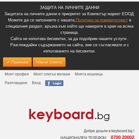
ЗАЩИТА НА ЛИЧНИТЕ ДАННИ
Защитата на личните данни е приоритет за Компютър маркет ЕООД.
Можете да се запознаете с нашата
Политика за поверителност
в
специалния раздел, връзка към който ще намерите в края на всяка
страница.
Сайта ни използва бисквитки, за да подобрим нашите услуги .
Разглеждайки съдържанието на сайта, вие се съгласявате и с
използването на бисквитки.
Приемам
Научи повече
Моят профил
Моят списък желани
Моята кошница
Разплащане
Вход
Добре дошли в keyboard.bg !
0700 20002
НАЦИОНАЛЕН ТЕЛЕФОН: