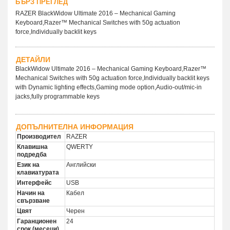
БЪРЗ ПРЕГЛЕД
RAZER BlackWidow Ultimate 2016 – Mechanical Gaming
Keyboard,Razer™ Mechanical Switches with 50g actuation
force,Individually backlit keys
ДЕТАЙЛИ
BlackWidow Ultimate 2016 – Mechanical Gaming Keyboard,Razer™
Mechanical Switches with 50g actuation force,Individually backlit keys
with Dynamic lighting effects,Gaming mode option,Audio-out/mic-in
jacks,fully programmable keys
ДОПЪЛНИТЕЛНА ИНФОРМАЦИЯ
Производител
RAZER
Клавишна
QWERTY
подредба
Език на
Английски
клавиатурата
Интерфейс
USB
Начин на
Кабел
свързване
Цвят
Черен
Гаранционен
24
срок (месеци)