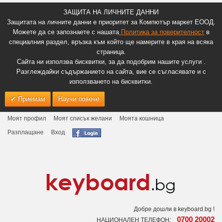
ЗАЩИТА НА ЛИЧНИТЕ ДАННИ
Защитата на личните данни е приоритет за Компютър маркет ЕООД.
Можете да се запознаете с нашата
Политика за поверителност
в
специалния раздел, връзка към който ще намерите в края на всяка
страница.
Сайта ни използва бисквитки, за да подобрим нашите услуги .
Разглеждайки съдържанието на сайта, вие се съгласявате и с
използването на бисквитки.
Приемам
Научи повече
Моят профил
Моят списък желани
Моята кошница
Разплащане
Вход
Добре дошли в keyboard.bg !
0700 20002
НАЦИОНАЛЕН ТЕЛЕФОН: