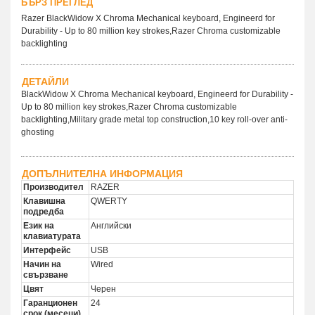
БЪРЗ ПРЕГЛЕД
Razer BlackWidow X Chroma Mechanical keyboard, Engineerd for
Durability - Up to 80 million key strokes,Razer Chroma customizable
backlighting
ДЕТАЙЛИ
BlackWidow X Chroma Mechanical keyboard, Engineerd for Durability -
Up to 80 million key strokes,Razer Chroma customizable
backlighting,Military grade metal top construction,10 key roll-over anti-
ghosting
ДОПЪЛНИТЕЛНА ИНФОРМАЦИЯ
Производител
RAZER
Клавишна
QWERTY
подредба
Език на
Английски
клавиатурата
Интерфейс
USB
Начин на
Wired
свързване
Цвят
Черен
Гаранционен
24
срок (месеци)