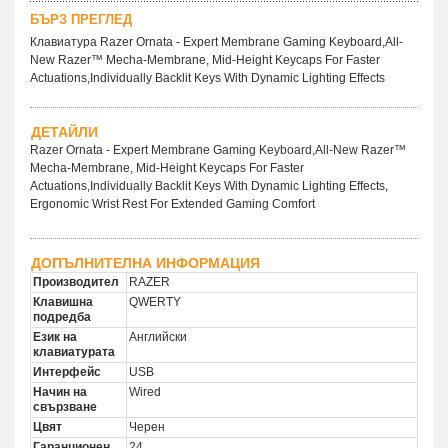
БЪРЗ ПРЕГЛЕД
Клавиатура Razer Ornata - Expert Membrane Gaming Keyboard,All-
New Razer™ Mecha-Membrane, Mid-Height Keycaps For Faster
Actuations,Individually Backlit Keys With Dynamic Lighting Effects
ДЕТАЙЛИ
Razer Ornata - Expert Membrane Gaming Keyboard,All-New Razer™
Mecha-Membrane, Mid-Height Keycaps For Faster
Actuations,Individually Backlit Keys With Dynamic Lighting Effects,
Ergonomic Wrist Rest For Extended Gaming Comfort
ДОПЪЛНИТЕЛНА ИНФОРМАЦИЯ
Производител
RAZER
Клавишна
QWERTY
подредба
Език на
Английски
клавиатурата
Интерфейс
USB
Начин на
Wired
свързване
Цвят
Черен
Гаранционен
24