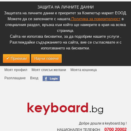
ЗАЩИТА НА ЛИЧНИТЕ ДАННИ
Защитата на личните данни е приоритет за Компютър маркет ЕООД.
Можете да се запознаете с нашата
Политика за поверителност
в
специалния раздел, връзка към който ще намерите в края на всяка
страница.
Сайта ни използва бисквитки, за да подобрим нашите услуги .
Разглеждайки съдържанието на сайта, вие се съгласявате и с
използването на бисквитки.
Приемам
Научи повече
Моят профил
Моят списък желани
Моята кошница
Разплащане
Вход
Добре дошли в keyboard.bg !
0700 20002
НАЦИОНАЛЕН ТЕЛЕФОН: