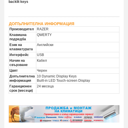
backlit keys
ДОПЪЛНИТЕЛНА ИНФОРМАЦИЯ
Производител
RAZER
Клавишна
QWERTY
подредба
Език на
Английски
клавиатурата
Интерфейс
USB
Начин на
Кабел
свързване
Цвят
Черен
Допълнителна
10 Dynamic Display Keys
информация
Built-in LED Touch-screen Display
Гаранционен
24 месеца
срок (месеци)