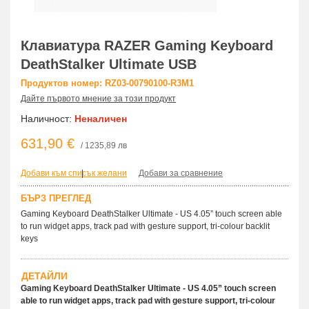
Клавиатура RAZER Gaming Keyboard
DeathStalker Ultimate USB
Продуктов номер: RZ03-00790100-R3M1
Дайте първото мнение за този продукт
Наличност:
Неналичен
631,90 €
/ 1235,89 лв
Добави към списък желани
|
Добави за сравнение
БЪРЗ ПРЕГЛЕД
Gaming Keyboard DeathStalker Ultimate - US 4.05” touch screen able
to run widget apps, track pad with gesture support, tri-colour backlit
keys
ДЕТАЙЛИ
Gaming Keyboard DeathStalker Ultimate - US 4.05” touch screen
able to run widget apps, track pad with gesture support, tri-colour