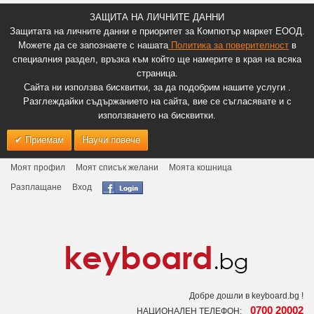
ЗАЩИТА НА ЛИЧНИТЕ ДАННИ
Защитата на личните данни е приоритет за Компютър маркет ЕООД.
Можете да се запознаете с нашата
Политика за поверителност
в
специалния раздел, връзка към който ще намерите в края на всяка
страница.
Сайта ни използва бисквитки, за да подобрим нашите услуги .
Разглеждайки съдържанието на сайта, вие се съгласявате и с
използването на бисквитки.
Приемам
Научи повече
Моят профил
Моят списък желани
Моята кошница
Разплащане
Вход
Добре дошли в keyboard.bg !
0700 20002
НАЦИОНАЛЕН ТЕЛЕФОН: