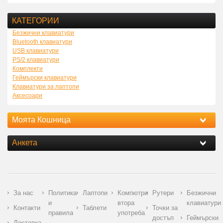
КАТЕГОРИИ
Безжични клавиатури
Bluetooth клавиатури
USB клавиатури
PS/2 клавиатури
Комплекти
Геймърски клавиатури
Клавиатури за лаптопи
Аксесоари
Моята Кошница
Анкета
За нас
Политика
Лаптопи
Компютри
Рутери
Безжични
и
втора
клавиатури
Контакти
Таблети
Точки за
правила
употреба
достъп
Геймърски
Доставка