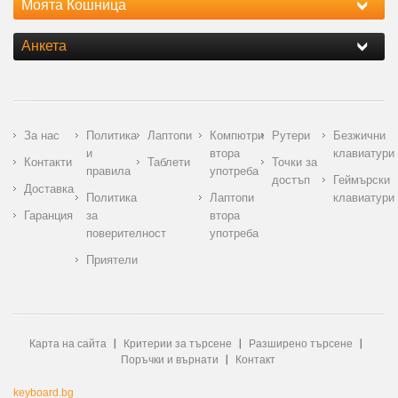
Моята Кошница
Анкета
За нас
Политика
Лаптопи
Компютри
Рутери
Безжични
и
втора
клавиатури
Контакти
Таблети
Точки за
правила
употреба
достъп
Геймърски
Доставка
Политика
Лаптопи
клавиатури
Гаранция
за
втора
поверителност
употреба
Приятели
Карта на сайта
Критерии за търсене
Разширено търсене
Поръчки и върнати
Контакт
keyboard.bg