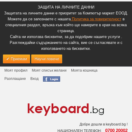
ЗАЩИТА НА ЛИЧНИТЕ ДАННИ
Защитата на личните данни е приоритет за Компютър маркет ЕООД.
Можете да се запознаете с нашата
Политика за поверителност
в
специалния раздел, връзка към който ще намерите в края на всяка
страница.
Сайта ни използва бисквитки, за да подобрим нашите услуги .
Разглеждайки съдържанието на сайта, вие се съгласявате и с
използването на бисквитки.
Приемам
Научи повече
Моят профил
Моят списък желани
Моята кошница
Разплащане
Вход
Добре дошли в keyboard.bg !
0700 20002
НАЦИОНАЛЕН ТЕЛЕФОН: