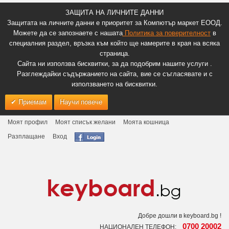
ЗАЩИТА НА ЛИЧНИТЕ ДАННИ
Защитата на личните данни е приоритет за Компютър маркет ЕООД.
Можете да се запознаете с нашата
Политика за поверителност
в
специалния раздел, връзка към който ще намерите в края на всяка
страница.
Сайта ни използва бисквитки, за да подобрим нашите услуги .
Разглеждайки съдържанието на сайта, вие се съгласявате и с
използването на бисквитки.
Приемам
Научи повече
Моят профил
Моят списък желани
Моята кошница
Разплащане
Вход
Добре дошли в keyboard.bg !
0700 20002
НАЦИОНАЛЕН ТЕЛЕФОН: