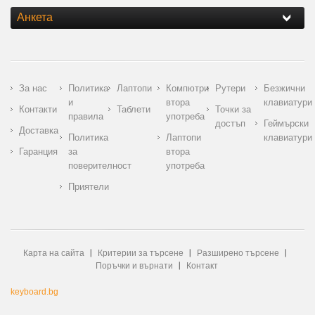
Анкета
За нас
Политика
Лаптопи
Компютри
Рутери
Безжични
и
втора
клавиатури
Контакти
Таблети
Точки за
правила
употреба
достъп
Геймърски
Доставка
Политика
Лаптопи
клавиатури
Гаранция
за
втора
поверителност
употреба
Приятели
Карта на сайта
Критерии за търсене
Разширено търсене
Поръчки и върнати
Контакт
keyboard.bg