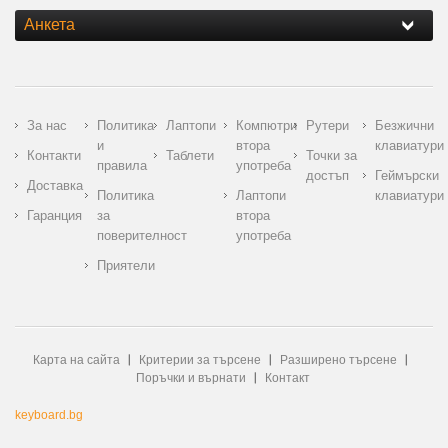
Анкета
За нас
Политика
Лаптопи
Компютри
Рутери
Безжични
и
втора
клавиатури
Контакти
Таблети
Точки за
правила
употреба
достъп
Геймърски
Доставка
Политика
Лаптопи
клавиатури
Гаранция
за
втора
поверителност
употреба
Приятели
Карта на сайта
Критерии за търсене
Разширено търсене
Поръчки и върнати
Контакт
keyboard.bg