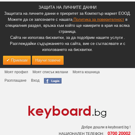
ЗАЩИТА НА ЛИЧНИТЕ ДАННИ
Защитата на личните данни е приоритет за Компютър маркет ЕООД.
Можете да се запознаете с нашата
Политика за поверителност
в
специалния раздел, връзка към който ще намерите в края на всяка
страница.
Сайта ни използва бисквитки, за да подобрим нашите услуги .
Разглеждайки съдържанието на сайта, вие се съгласявате и с
използването на бисквитки.
Приемам
Научи повече
Моят профил
Моят списък желани
Моята кошница
Разплащане
Вход
Добре дошли в keyboard.bg !
0700 20002
НАЦИОНАЛЕН ТЕЛЕФОН: