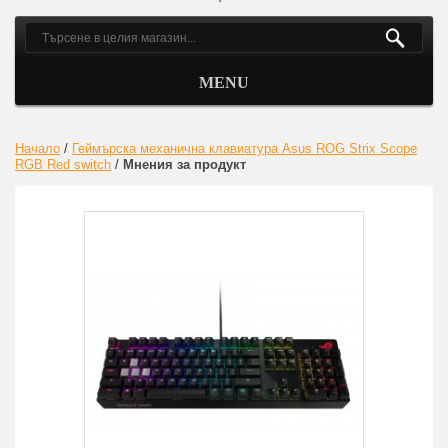
MENU
Начало
/
Геймърска механична клавиатура Asus ROG Strix Scope
RGB Red switch
/
Мнения за продукт