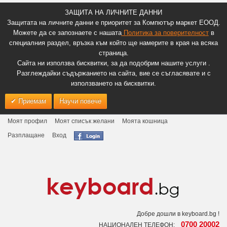
ЗАЩИТА НА ЛИЧНИТЕ ДАННИ
Защитата на личните данни е приоритет за Компютър маркет ЕООД.
Можете да се запознаете с нашата
Политика за поверителност
в
специалния раздел, връзка към който ще намерите в края на всяка
страница.
Сайта ни използва бисквитки, за да подобрим нашите услуги .
Разглеждайки съдържанието на сайта, вие се съгласявате и с
използването на бисквитки.
Приемам
Научи повече
Моят профил
Моят списък желани
Моята кошница
Разплащане
Вход
Добре дошли в keyboard.bg !
0700 20002
НАЦИОНАЛЕН ТЕЛЕФОН: