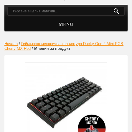
MENU
Начало
/
Геймърскa механична клавиатура Ducky One 2 Mini RGB,
Cherry MX Red
/
Мнения за продукт