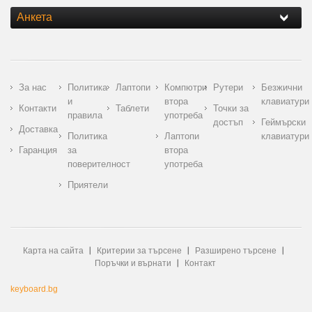
Анкета
За нас
Политика
Лаптопи
Компютри
Рутери
Безжични
и
втора
клавиатури
Контакти
Таблети
Точки за
правила
употреба
достъп
Геймърски
Доставка
Политика
Лаптопи
клавиатури
Гаранция
за
втора
поверителност
употреба
Приятели
Карта на сайта
Критерии за търсене
Разширено търсене
Поръчки и върнати
Контакт
keyboard.bg