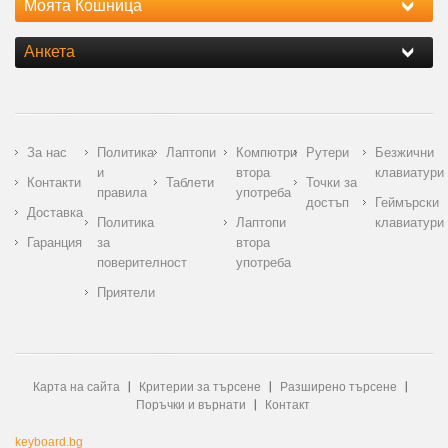
Моята Кошница
Анкета
За нас
Политика
Лаптопи
Компютри
Рутери
Безжични
и
втора
клавиатури
Контакти
Таблети
Точки за
правила
употреба
достъп
Геймърски
Доставка
Политика
Лаптопи
клавиатури
Гаранция
за
втора
поверителност
употреба
Приятели
Карта на сайта
Критерии за търсене
Разширено търсене
Поръчки и върнати
Контакт
keyboard.bg