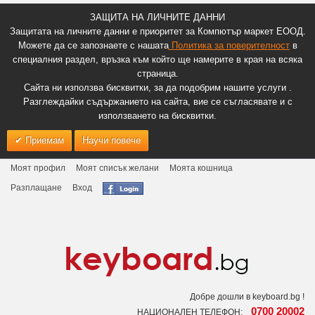
ЗАЩИТА НА ЛИЧНИТЕ ДАННИ
Защитата на личните данни е приоритет за Компютър маркет ЕООД.
Можете да се запознаете с нашата
Политика за поверителност
в
специалния раздел, връзка към който ще намерите в края на всяка
страница.
Сайта ни използва бисквитки, за да подобрим нашите услуги .
Разглеждайки съдържанието на сайта, вие се съгласявате и с
използването на бисквитки.
Приемам
Научи повече
Моят профил
Моят списък желани
Моята кошница
Разплащане
Вход
Добре дошли в keyboard.bg !
0700 20002
НАЦИОНАЛЕН ТЕЛЕФОН: