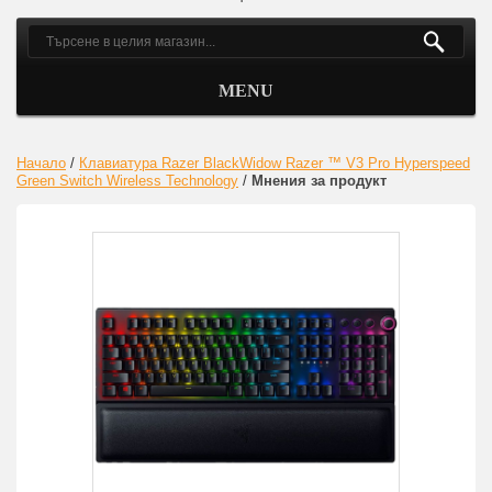
MENU
Начало
/
Клавиатура Razer BlackWidow Razer ™ V3 Pro Hyperspeed
Green Switch Wireless Technology
/
Мнения за продукт