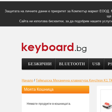
Защитата на личните данни е приоритет за Компютър маркет ЕООД. 
ще 
Сайта ни използва бисквитки, за да подобрим нашите услуги
БЕЗЖИЧНИ
BLUETOOTH
USB
PS
Начало
/
Геймърска Механична клавиатура Keychron K1 TKL 
Моята Кошница
Нямате продукти в кошницата.