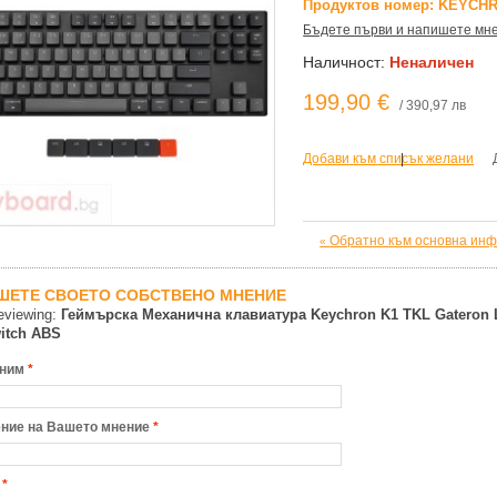
Продуктов номер: KEYCHR
Бъдете първи и напишете мне
Наличност:
Неналичен
199,90 €
/ 390,97 лв
Добави към списък желани
|
Обратно към основна инф
«
ШЕТЕ СВОЕТО СОБСТВЕНО МНЕНИЕ
reviewing:
Геймърска Механична клавиатура Keychron K1 TKL Gateron Lo
itch ABS
ним
*
ние на Вашето мнение
*
*