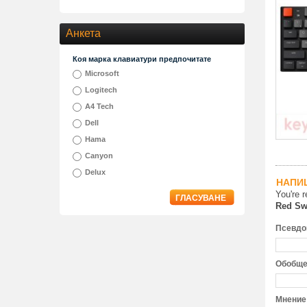
Анкета
Коя марка клавиатури предпочитате
Microsoft
Logitech
A4 Tech
Dell
Hama
Canyon
Delux
НАПИ
You're 
ГЛАСУВАНЕ
Red Sw
Псевдо
Обобще
Мнение