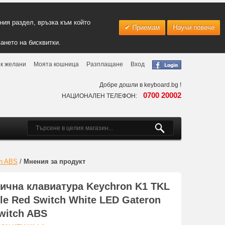
ия раздел, връзка към който
Приемам
Научи повече
ането на бисквитки.
к желани
Моята кошница
Разплащане
Вход
Добре дошли в keyboard.bg !
0700 20002
НАЦИОНАЛЕН ТЕЛЕФОН:
ch ABS
/
Мнения за продукт
ична клавиатура Keychron K1 TKL
ile Red Switch White LED Gateron
Switch ABS