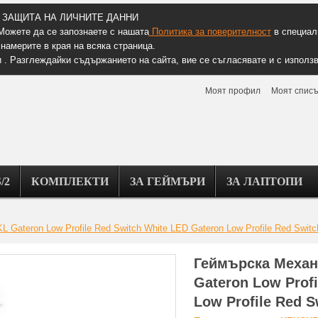
ЗАЩИТА НА ЛИЧНИТЕ ДАННИ
Можете да се запознаете с нашата
Политика за поверителност
в специалн
намерите в края на всяка страница.
 . Разглеждайки съдържанието на сайта, вие се съгласявате и с използв
Моят профил
Моят списъ
/2
КОМПЛЕКТИ
ЗА ГЕЙМЪРИ
ЗА ЛАПТОПИ
Gateron Low Profile Red Switch White LED Gateron Low Profile Red Swit
Геймърска Механ
Gateron Low Prof
Low Profile Red 