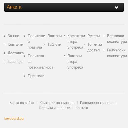
Анкета
За нас
Политика
Лаптопи
Компютри
Рутери
Безжични
и
втора
клавиатури
Контакти
Таблети
Точки за
правила
употреба
достъп
Геймърски
Доставка
Политика
Лаптопи
клавиатури
Гаранция
за
втора
поверителност
употреба
Приятели
Карта на сайта
Критерии за търсене
Разширено търсене
Поръчки и върнати
Контакт
keyboard.bg