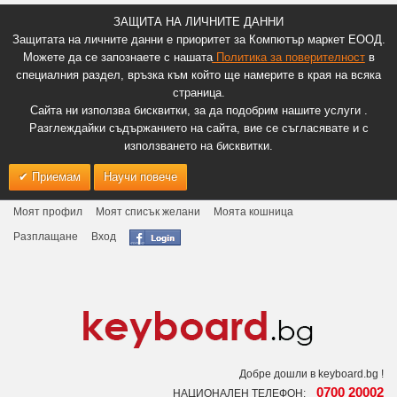
ЗАЩИТА НА ЛИЧНИТЕ ДАННИ
Защитата на личните данни е приоритет за Компютър маркет ЕООД.
Можете да се запознаете с нашата
Политика за поверителност
в
специалния раздел, връзка към който ще намерите в края на всяка
страница.
Сайта ни използва бисквитки, за да подобрим нашите услуги .
Разглеждайки съдържанието на сайта, вие се съгласявате и с
използването на бисквитки.
Приемам
Научи повече
Моят профил
Моят списък желани
Моята кошница
Разплащане
Вход
Добре дошли в keyboard.bg !
0700 20002
НАЦИОНАЛЕН ТЕЛЕФОН: