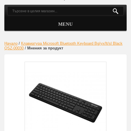
MENU
Начало
/
Клавиатура Microsoft Bluetooth Keyboard Bg/yx/lt/sl Black
QSZ-00030
/
Мнения за продукт