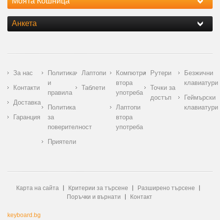
Моята Кошница
Анкета
За нас
Политика
Лаптопи
Компютри
Рутери
Безжични
и
втора
клавиатури
Контакти
Таблети
Точки за
правила
употреба
достъп
Геймърски
Доставка
Политика
Лаптопи
клавиатури
Гаранция
за
втора
поверителност
употреба
Приятели
Карта на сайта
Критерии за търсене
Разширено търсене
Поръчки и върнати
Контакт
keyboard.bg