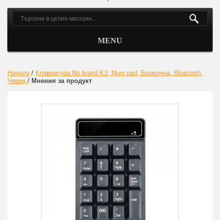
MENU
Начало
/
Клавиатура No brand K3, Num pad, Безжична, Bluetooth,
Черен
/
Мнения за продукт