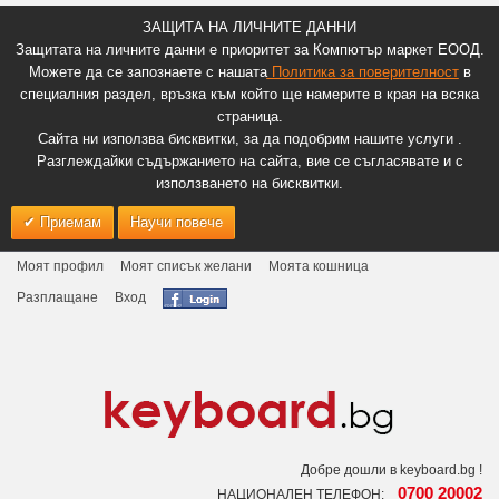
ЗАЩИТА НА ЛИЧНИТЕ ДАННИ
Защитата на личните данни е приоритет за Компютър маркет ЕООД.
Можете да се запознаете с нашата
Политика за поверителност
в
специалния раздел, връзка към който ще намерите в края на всяка
страница.
Сайта ни използва бисквитки, за да подобрим нашите услуги .
Разглеждайки съдържанието на сайта, вие се съгласявате и с
използването на бисквитки.
Приемам
Научи повече
Моят профил
Моят списък желани
Моята кошница
Разплащане
Вход
Добре дошли в keyboard.bg !
0700 20002
НАЦИОНАЛЕН ТЕЛЕФОН: