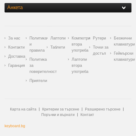
Анкета
За нас
Политика
Лаптопи
Компютри
Рутери
Безжични
и
втора
клавиатури
Контакти
Таблети
Точки за
правила
употреба
достъп
Геймърски
Доставка
Политика
Лаптопи
клавиатури
Гаранция
за
втора
поверителност
употреба
Приятели
Карта на сайта
Критерии за търсене
Разширено търсене
Поръчки и върнати
Контакт
keyboard.bg