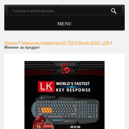
MENU
Начало
/
Геймърска клавиатура A4 TECH Bloody B318, USB
/
Мнения за продукт