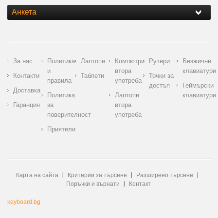
Анкета
За нас
Политика
Лаптопи
Компютри
Рутери
Безжични
и
втора
клавиатури
Контакти
Таблети
Точки за
правила
употреба
достъп
Геймърски
Доставка
Политика
Лаптопи
клавиатури
Гаранция
за
втора
поверителност
употреба
Приятели
Карта на сайта
Критерии за търсене
Разширено търсене
Поръчки и върнати
Контакт
keyboard.bg