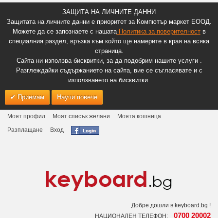
ЗАЩИТА НА ЛИЧНИТЕ ДАННИ
Защитата на личните данни е приоритет за Компютър маркет ЕООД.
Можете да се запознаете с нашата
Политика за поверителност
в
специалния раздел, връзка към който ще намерите в края на всяка
страница.
Сайта ни използва бисквитки, за да подобрим нашите услуги .
Разглеждайки съдържанието на сайта, вие се съгласявате и с
използването на бисквитки.
Приемам
Научи повече
Моят профил
Моят списък желани
Моята кошница
Разплащане
Вход
Добре дошли в keyboard.bg !
0700 20002
НАЦИОНАЛЕН ТЕЛЕФОН: