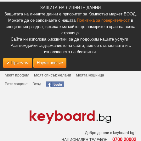
ЗАЩИТА НА ЛИЧНИТЕ ДАННИ
Защитата на личните данни е приоритет за Компютър маркет ЕООД.
Можете да се запознаете с нашата
Политика за поверителност
в
специалния раздел, връзка към който ще намерите в края на всяка
страница.
Сайта ни използва бисквитки, за да подобрим нашите услуги .
Разглеждайки съдържанието на сайта, вие се съгласявате и с
използването на бисквитки.
Приемам
Научи повече
Моят профил
Моят списък желани
Моята кошница
Разплащане
Вход
Добре дошли в keyboard.bg !
0700 20002
НАЦИОНАЛЕН ТЕЛЕФОН: