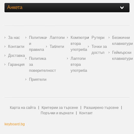
Анкета
За нас
Политика
Лаптопи
Компютри
Рутери
Безжични
и
втора
клавиатури
Контакти
Таблети
Точки за
правила
употреба
достъп
Геймърски
Доставка
Политика
Лаптопи
клавиатури
Гаранция
за
втора
поверителност
употреба
Приятели
Карта на сайта
Критерии за търсене
Разширено търсене
Поръчки и върнати
Контакт
keyboard.bg