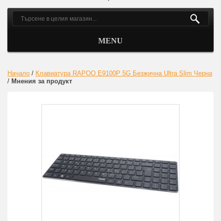
MENU
Начало
/
Клавиатура RAPOO E9100P 5G Безжична Ultra Slim Черна
/
Мнения за продукт