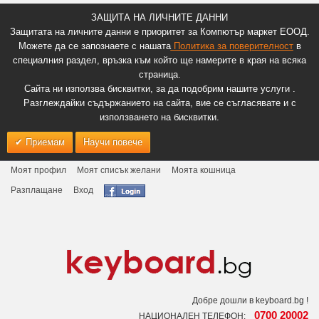
ЗАЩИТА НА ЛИЧНИТЕ ДАННИ
Защитата на личните данни е приоритет за Компютър маркет ЕООД.
Можете да се запознаете с нашата
Политика за поверителност
в
специалния раздел, връзка към който ще намерите в края на всяка
страница.
Сайта ни използва бисквитки, за да подобрим нашите услуги .
Разглеждайки съдържанието на сайта, вие се съгласявате и с
използването на бисквитки.
Приемам
Научи повече
Моят профил
Моят списък желани
Моята кошница
Разплащане
Вход
Добре дошли в keyboard.bg !
0700 20002
НАЦИОНАЛЕН ТЕЛЕФОН: