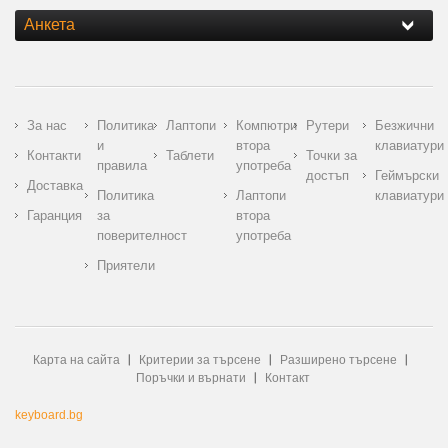
Анкета
За нас
Политика
Лаптопи
Компютри
Рутери
Безжични
и
втора
клавиатури
Контакти
Таблети
Точки за
правила
употреба
достъп
Геймърски
Доставка
Политика
Лаптопи
клавиатури
Гаранция
за
втора
поверителност
употреба
Приятели
Карта на сайта
Критерии за търсене
Разширено търсене
Поръчки и върнати
Контакт
keyboard.bg