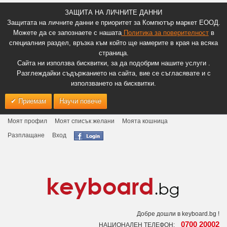
ЗАЩИТА НА ЛИЧНИТЕ ДАННИ
Защитата на личните данни е приоритет за Компютър маркет ЕООД.
Можете да се запознаете с нашата
Политика за поверителност
в
специалния раздел, връзка към който ще намерите в края на всяка
страница.
Сайта ни използва бисквитки, за да подобрим нашите услуги .
Разглеждайки съдържанието на сайта, вие се съгласявате и с
използването на бисквитки.
Приемам
Научи повече
Моят профил
Моят списък желани
Моята кошница
Разплащане
Вход
Добре дошли в keyboard.bg !
0700 20002
НАЦИОНАЛЕН ТЕЛЕФОН: