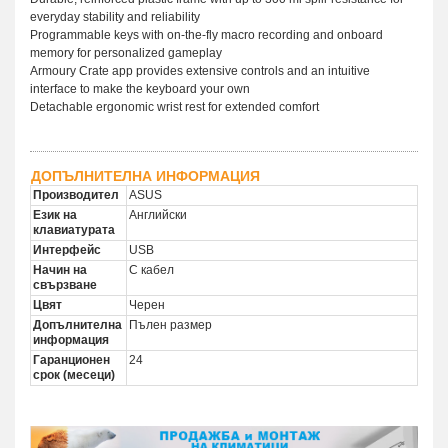
everyday stability and reliability
Programmable keys with on-the-fly macro recording and onboard
memory for personalized gameplay
Armoury Crate app provides extensive controls and an intuitive
interface to make the keyboard your own
Detachable ergonomic wrist rest for extended comfort
ДОПЪЛНИТЕЛНА ИНФОРМАЦИЯ
Производител
ASUS
Език на
Английски
клавиатурата
Интерфейс
USB
Начин на
С кабел
свързване
Цвят
Черен
Допълнителна
Пълен размер
информация
Гаранционен
24
срок (месеци)