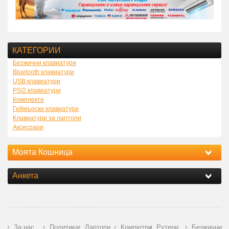
КАТЕГОРИИ
Безжични клавиатури
Bluetooth клавиатури
USB клавиатури
PS/2 клавиатури
Комплекти
Геймърски клавиатури
Клавиатури за лаптопи
Аксесоари
Моята Кошница
Анкета
За нас
Политика
Лаптопи
Компютри
Рутери
Безжични