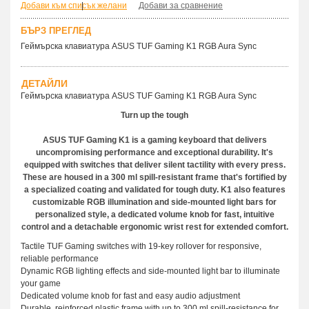
Добави към списък желани
|
Добави за сравнение
БЪРЗ ПРЕГЛЕД
Геймърска клавиатура ASUS TUF Gaming K1 RGB Aura Sync
ДЕТАЙЛИ
Геймърска клавиатура ASUS TUF Gaming K1 RGB Aura Sync
Turn up the tough
ASUS TUF Gaming K1 is a gaming keyboard that delivers
uncompromising performance and exceptional durability. It's
equipped with switches that deliver silent tactility with every press.
These are housed in a 300 ml spill-resistant frame that's fortified by
a specialized coating and validated for tough duty. K1 also features
customizable RGB illumination and side-mounted light bars for
personalized style, a dedicated volume knob for fast, intuitive
control and a detachable ergonomic wrist rest for extended comfort.
Tactile TUF Gaming switches with 19-key rollover for responsive,
reliable performance
Dynamic RGB lighting effects and side-mounted light bar to illuminate
your game
Dedicated volume knob for fast and easy audio adjustment
Durable, reinforced plastic frame with up to 300 ml spill-resistance for