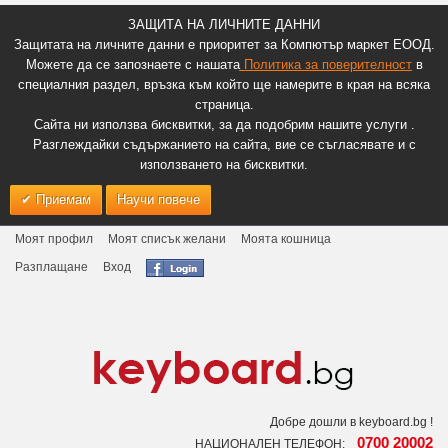
ЗАЩИТА НА ЛИЧНИТЕ ДАННИ
Защитата на личните данни е приоритет за Компютър маркет ЕООД.
Можете да се запознаете с нашата
Политика за поверителност
в
специалния раздел, връзка към който ще намерите в края на всяка
страница.
Сайта ни използва бисквитки, за да подобрим нашите услуги .
Разглеждайки съдържанието на сайта, вие се съгласявате и с
използването на бисквитки.
Приемам
Научи повече
Моят профил
Моят списък желани
Моята кошница
Разплащане
Вход
Добре дошли в keyboard.bg !
0700 20002
НАЦИОНАЛЕН ТЕЛЕФОН: