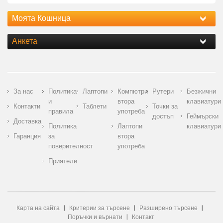
Моята Кошница
Анкета
За нас
Политика
Лаптопи
Компютри
Рутери
Безжични
и
втора
клавиатури
Контакти
Таблети
Точки за
правила
употреба
достъп
Геймърски
Доставка
Политика
Лаптопи
клавиатури
Гаранция
за
втора
поверителност
употреба
Приятели
Карта на сайта
Критерии за търсене
Разширено търсене
Поръчки и върнати
Контакт