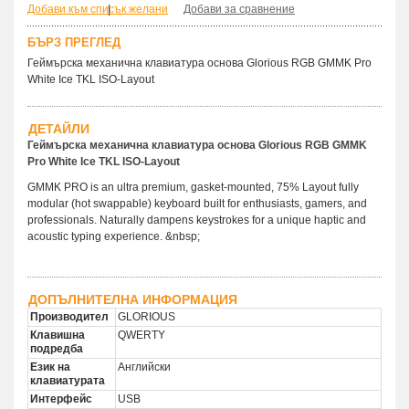
Добави към списък желани
|
Добави за сравнение
БЪРЗ ПРЕГЛЕД
Геймърска механична клавиатура основа Glorious RGB GMMK Pro
White Ice TKL ISO-Layout
ДЕТАЙЛИ
Геймърска механична клавиатура основа Glorious RGB GMMK
Pro White Ice TKL ISO-Layout
GMMK PRO is an ultra premium, gasket-mounted, 75% Layout fully
modular (hot swappable) keyboard built for enthusiasts, gamers, and
professionals. Naturally dampens keystrokes for a unique haptic and
acoustic typing experience. &nbsp;
ДОПЪЛНИТЕЛНА ИНФОРМАЦИЯ
Производител
GLORIOUS
Клавишна
QWERTY
подредба
Език на
Английски
клавиатурата
Интерфейс
USB