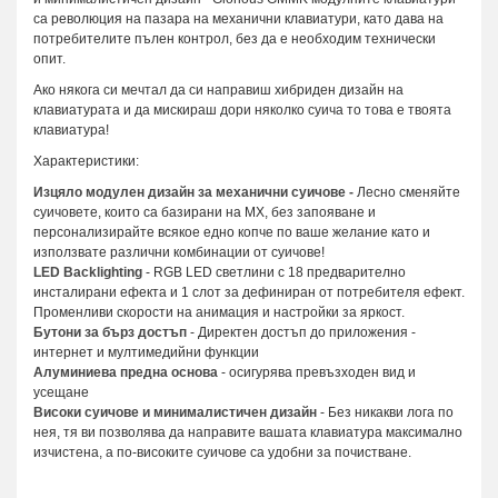
са революция на пазара на механични клавиатури, като дава на
потребителите пълен контрол, без да е необходим технически
опит.
Ако някога си мечтал да си направиш хибриден дизайн на
клавиатурата и да мискираш дори няколко суича то това е твоята
клавиатура!
Характеристики:
Изцяло модулен дизайн за механични суичове -
Лесно сменяйте
суичовете, които са базирани на MX, без запояване и
персонализирайте всякое едно копче по ваше желание като и
използвате различни комбинации от суичове!
LED Backlighting
- RGB LED светлини с 18 предварително
инсталирани ефекта и 1 слот за дефиниран от потребителя ефект.
Променливи скорости на анимация и настройки за яркост.
Бутони за бърз достъп
- Директен достъп до приложения -
интернет и мултимедийни функции
Алуминиева предна основа
- осигурява превъзходен вид и
усещане
Високи суичове и минималистичен дизайн
- Без никакви лога по
нея, тя ви позволява да направите вашата клавиатура максимално
изчистена, а по-високите суичове са удобни за почистване.