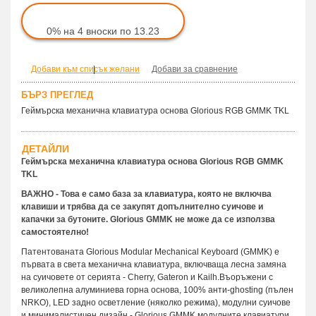
0% на 4 вноски по 13.23
Добави към списък желани
|
Добави за сравнение
БЪРЗ ПРЕГЛЕД
Геймърска механична клавиатура основа Glorious RGB GMMK TKL
ДЕТАЙЛИ
Геймърска механична клавиатура основа Glorious RGB GMMK
TKL
ВАЖНО - Това е само база за клавиатура, която не включва
клавиши и трябва да се закупят допълнително суичове и
капачки за бутоните. Glorious GMMK не може да се използва
самостоятелно!
Патентованата Glorious Modular Mechanical Keyboard (GMMK) е
първата в света механична клавиатура, включваща лесна замяна
на суичовете от серията - Cherry, Gateron и Kailh.Въоръжени с
великолепна алуминиева горна основа, 100% анти-ghosting (пълен
NRKO), LED задно осветление (няколко режима), модулни суичове
и минималистичен дизайн - Glorious GMMK модулните клавиатури