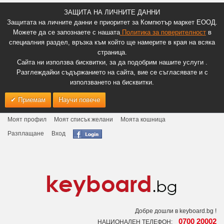
ЗАЩИТА НА ЛИЧНИТЕ ДАННИ
Защитата на личните данни е приоритет за Компютър маркет ЕООД.
Можете да се запознаете с нашата
Политика за поверителност
в
специалния раздел, връзка към който ще намерите в края на всяка
страница.
Сайта ни използва бисквитки, за да подобрим нашите услуги .
Разглеждайки съдържанието на сайта, вие се съгласявате и с
използването на бисквитки.
Приемам
Научи повече
Моят профил
Моят списък желани
Моята кошница
Разплащане
Вход
Добре дошли в keyboard.bg !
0700 20002
НАЦИОНАЛЕН ТЕЛЕФОН: