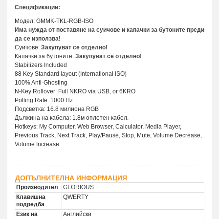
Спецификации:
Модел: GMMK-TKL-RGB-ISO
Има нужда от поставяне на суичове и капачки за бутоните преди
да се използва!
Суичове:
Закупуват се отделно!
Капачки за бутоните:
Закупуват се отделно!
.
Stabilizers Included
88 Key Standard layout (International ISO)
100% Anti-Ghosting
N-Key Rollover: Full NKRO via USB, or 6KRO
Polling Rate: 1000 Hz
Подсветка: 16.8 милиона RGB
Дължина на кабела: 1.8м оплетен кабел.
Hotkeys: My Computer, Web Browser, Calculator, Media Player,
Previous Track, Next Track, Play/Pause, Stop, Mute, Volume Decrease,
Volume Increase
ДОПЪЛНИТЕЛНА ИНФОРМАЦИЯ
Производител
GLORIOUS
Клавишна
QWERTY
подредба
Език на
Английски