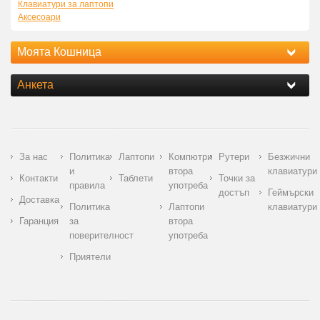
Клавиатури за лаптопи
Аксесоари
Моята Кошница
Анкета
За нас
Политика
Лаптопи
Компютри
Рутери
Безжични
и
втора
клавиатури
Контакти
Таблети
Точки за
правила
употреба
достъп
Геймърски
Доставка
Политика
Лаптопи
клавиатури
Гаранция
за
втора
поверителност
употреба
Приятели