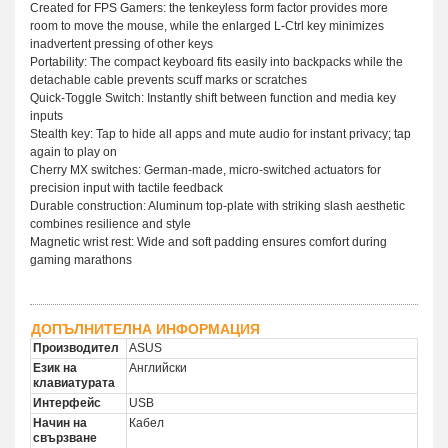
Created for FPS Gamers: the tenkeyless form factor provides more
room to move the mouse, while the enlarged L-Ctrl key minimizes
inadvertent pressing of other keys
Portability: The compact keyboard fits easily into backpacks while the
detachable cable prevents scuff marks or scratches
Quick-Toggle Switch: Instantly shift between function and media key
inputs
Stealth key: Tap to hide all apps and mute audio for instant privacy; tap
again to play on
Cherry MX switches: German-made, micro-switched actuators for
precision input with tactile feedback
Durable construction: Aluminum top-plate with striking slash aesthetic
combines resilience and style
Magnetic wrist rest: Wide and soft padding ensures comfort during
gaming marathons
ДОПЪЛНИТЕЛНА ИНФОРМАЦИЯ
Производител
ASUS
Език на
Английски
клавиатурата
Интерфейс
USB
Начин на
Кабел
свързване