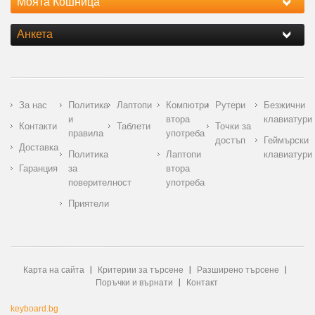
Моята Кошница
Анкета
За нас
Политика
Лаптопи
Компютри
Рутери
Безжични
и
втора
клавиатури
Контакти
Таблети
Точки за
правила
употреба
достъп
Геймърски
Доставка
Политика
Лаптопи
клавиатури
Гаранция
за
втора
поверителност
употреба
Приятели
Карта на сайта
Критерии за търсене
Разширено търсене
Поръчки и върнати
Контакт
keyboard.bg