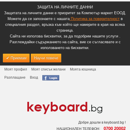
ЗАЩИТА НА ЛИЧНИТЕ ДАННИ
Защитата на личните данни е приоритет за Компютър маркет ЕООД.
Можете да се запознаете с нашата
Политика за поверителност
в
специалния раздел, връзка към който ще намерите в края на всяка
страница.
Сайта ни използва бисквитки, за да подобрим нашите услуги .
Разглеждайки съдържанието на сайта, вие се съгласявате и с
използването на бисквитки.
Приемам
Научи повече
Моят профил
Моят списък желани
Моята кошница
Разплащане
Вход
Добре дошли в keyboard.bg !
0700 20002
НАЦИОНАЛЕН ТЕЛЕФОН: