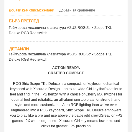
Добави към списък желани
|
Добави за сравнение
БЪРЗ ПРЕГЛЕД
Геймърска механична клавиатура ASUS ROG Strix Scope TKL
Deluxe RGB Red switch
ДЕТАЙЛИ
Геймърска механична клавиатура АSUS ROG Strix Scope TKL
Deluxe RGB Red switch
ACTION READY.
CRAFTED COMPACT.
ROG Strix Scope TKL Deluxe is a compact, tenkeyless mechanical
keyboard with Xccurate Design – an extra-wide Ctrl key that's easier to
feel and find in the FPS frenzy. With a choice of Cherry MX switches for
optimal feel and reliability, an all-aluminum top plate for strength and
style, and more customizable Aura RGB lighting than we've ever
engineered into a ROG keyboard, Strix Scope TKL Deluxe empowers
you to play like a pro and rise above the battlefield crowdGreat for FPS
games : 2X wider, ergonomic Xccurate Ctrl key means fewer missed
clicks for greater FPS precision