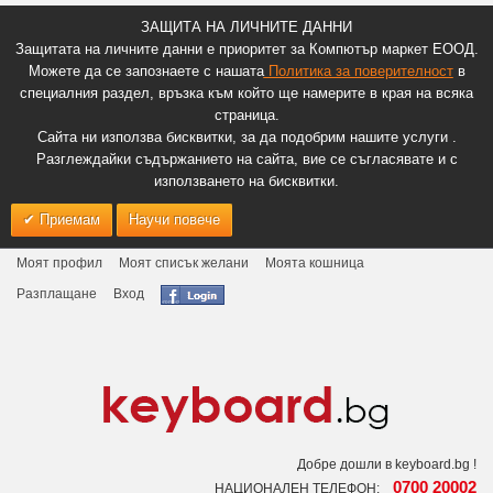
ЗАЩИТА НА ЛИЧНИТЕ ДАННИ
Защитата на личните данни е приоритет за Компютър маркет ЕООД.
Можете да се запознаете с нашата
Политика за поверителност
в
специалния раздел, връзка към който ще намерите в края на всяка
страница.
Сайта ни използва бисквитки, за да подобрим нашите услуги .
Разглеждайки съдържанието на сайта, вие се съгласявате и с
използването на бисквитки.
Приемам
Научи повече
Моят профил
Моят списък желани
Моята кошница
Разплащане
Вход
Добре дошли в keyboard.bg !
0700 20002
НАЦИОНАЛЕН ТЕЛЕФОН: