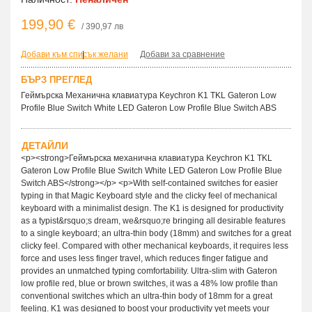
199,90 €
/ 390,97 лв
Добави към списък желани
|
Добави за сравнение
БЪРЗ ПРЕГЛЕД
Геймърска Механична клавиатура Keychron K1 TKL Gateron Low
Profile Blue Switch White LED Gateron Low Profile Blue Switch ABS
ДЕТАЙЛИ
<p><strong>Геймърска механична клавиатура Keychron K1 TKL
Gateron Low Profile Blue Switch White LED Gateron Low Profile Blue
Switch ABS</strong></p> <p>With self-contained switches for easier
typing in that Magic Keyboard style and the clicky feel of mechanical
keyboard with a minimalist design. The K1 is designed for productivity
as a typist&rsquo;s dream, we&rsquo;re bringing all desirable features
to a single keyboard; an ultra-thin body (18mm) and switches for a great
clicky feel. Compared with other mechanical keyboards, it requires less
force and uses less finger travel, which reduces finger fatigue and
provides an unmatched typing comfortability. Ultra-slim with Gateron
low profile red, blue or brown switches, it was a 48% low profile than
conventional switches which an ultra-thin body of 18mm for a great
feeling. K1 was designed to boost your productivity yet meets your