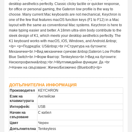
desktop aesthetics perfectly. Classic clicky tactile or quicker response,
for office or personal gaming, the Gateron low profile is the way to
choose. Many current Mac keyboards are not mechanical, Keychron is
one of the few that features macOS function keys (F1 to F12) in a Mac
layout with the same as conventional Mac systems. Keychron is here to
make typing easier and better. A 18mm ultra-slim body contribute to the
sleek design of K1, which meets your desktop aesthetics perfectly. The
K1 keyboard works with macOS, iOS, Windows, and Android.&nbsp;
</p> <p>Подредба: US&nbsp;<br />Структура на бутоните:
Механични<br />Вид механични суичове:&nbsp;Gateron Low Profile
Blue Switch<br />Форм Фактор: Tenkeyless<br />Вид на бутоните:
Нископрофилни&nbsp;<br />Мултимедийни функции: Да <br
/>Начин на свързване: Жично/Безжично (Bluetooth)</p>
ДОПЪЛНИТЕЛНА ИНФОРМАЦИЯ
Производител
KEYCHRON
Език на
Английски
клавиатурата
Интерфейс
USB
Начин на
С кабел
свързване
Цвят
Черен
Допълнителна
Tenkeyless