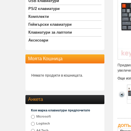
USB клавиатури
PS/2 клавиатури
Комплекти
Геймърски клавиатури
Клавиатури за лаптопи
Аксесоари
Моята Кошница
Придвиж
увеличе
Нямате продукти в кошницата.
Още из
Анкета
Коя марка клавиатури предпочитате
Microsoft
Logitech
ДОПЪ
A4 Tech