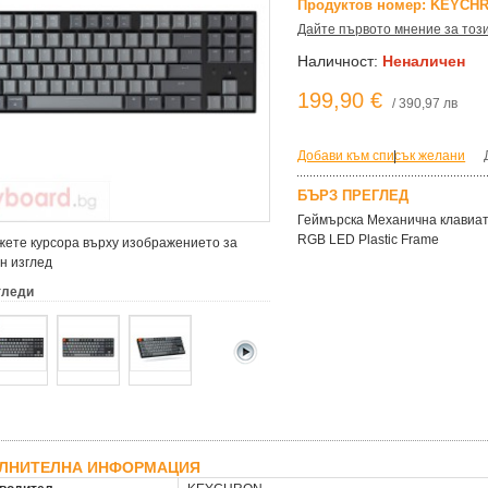
Продуктов номер: KEYCHR
Дайте първото мнение за тоз
Наличност:
Неналичен
199,90 €
/ 390,97 лв
Добави към списък желани
|
БЪРЗ ПРЕГЛЕД
Геймърска Механична клавиат
RGB LED Plastic Frame
ете курсора върху изображението за
н изглед
гледи
ЛНИТЕЛНА ИНФОРМАЦИЯ