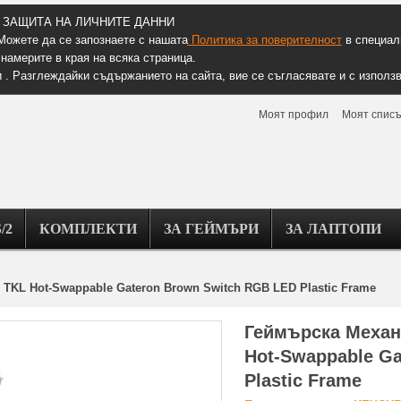
ЗАЩИТА НА ЛИЧНИТЕ ДАННИ
Можете да се запознаете с нашата
Политика за поверителност
в специалн
намерите в края на всяка страница.
 . Разглеждайки съдържанието на сайта, вие се съгласявате и с използв
Моят профил
Моят списъ
/2
КОМПЛЕКТИ
ЗА ГЕЙМЪРИ
ЗА ЛАПТОПИ
TKL Hot-Swappable Gateron Brown Switch RGB LED Plastic Frame
Геймърска Механ
Hot-Swappable G
Plastic Frame