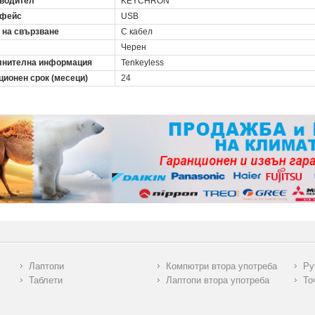
водител
KEYCHRON
рфейс
USB
 на свързване
С кабел
Черен
нителна информация
Tenkeyless
ционен срок (месеци)
24
Лаптопи
Компютри втора употреба
Ру
Таблети
Лаптопи втора употреба
То