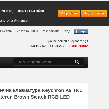
ия раздел, връзка към който
Приемам
Научи повече
ането на бисквитки.
к желани
Моята кошница
Разплащане
Вход
Добре дошли в keyboard.bg !
0700 20002
НАЦИОНАЛЕН ТЕЛЕФОН:
ична клавиатура Keychron K8 TKL
ateron Brown Switch RGB LED