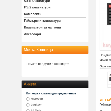
USB клавиатури
PS/2 клавиатури
Комплекти
Геймърски клавиатури
Клавиатури за лаптопи
Аксесоари
Моята Кошница
Придвиж
увеличе
Нямате продукти в кошницата.
Още из
Анкета
Коя марка клавиатури предпочитате
Microsoft
ДЕТА
Геймърс
Logitech
A4 Tech