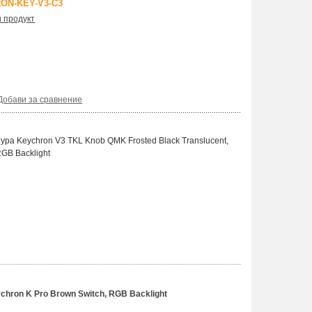
ON-KEY-V3-C3
и продукт
Добави за сравнение
ра Keychron V3 TKL Knob QMK Frosted Black Translucent,
RGB Backlight
hron K Pro Brown Switch, RGB Backlight