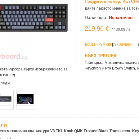
Продуктов номер: KEYCHR
Дайте първото мнение за тоз
Наличност:
Неналичен
219,90 €
/ 430,09 лв
Добави към списък желани
|
БЪРЗ ПРЕГЛЕД
Геймърска Механична клавиату
Keychron K Pro Brown Switch, 
ете курсора върху изображението за
н изглед
гледи
ЙЛИ
ка механична клавиатура V3 TKL Knob QMK Frosted Black Translucent, Keyc