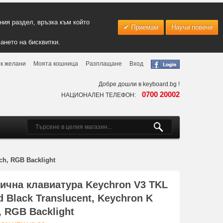
ия раздел, връзка към който
Приемам
Научи повече
ането на бисквитки.
к желани
Моята кошница
Разплащане
Вход
Добре дошли в keyboard.bg !
0700 20002
НАЦИОНАЛЕН ТЕЛЕФОН:
ch, RGB Backlight
ична клавиатура Keychron V3 TKL
 Black Translucent, Keychron K
, RGB Backlight