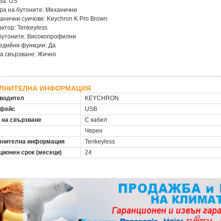
ба: US
ра на бутоните: Механични
анични суичове: Keychron K Pro Brown
ктор: Tenkeyless
бутоните: Високопрофилни
едийни функции: Да
а свързване: Жично
ЛНИТЕЛНА ИНФОРМАЦИЯ
водител
KEYCHRON
рфейс
USB
 на свързване
С кабел
Черен
нителна информация
Tenkeyless
ционен срок (месеци)
24