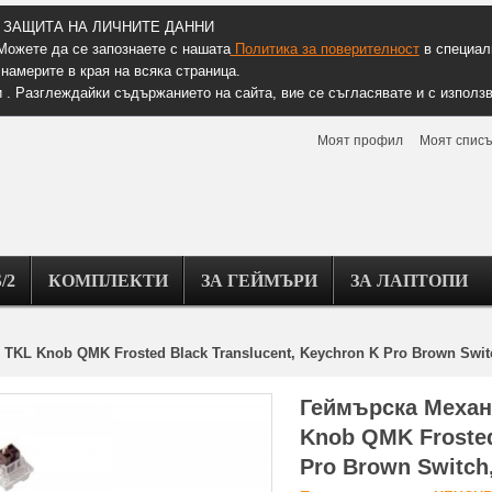
ЗАЩИТА НА ЛИЧНИТЕ ДАННИ
Можете да се запознаете с нашата
Политика за поверителност
в специалн
намерите в края на всяка страница.
 . Разглеждайки съдържанието на сайта, вие се съгласявате и с използв
Моят профил
Моят списъ
/2
КОМПЛЕКТИ
ЗА ГЕЙМЪРИ
ЗА ЛАПТОПИ
KL Knob QMK Frosted Black Translucent, Keychron K Pro Brown Swit
Геймърска Механ
Knob QMK Frosted
Pro Brown Switch