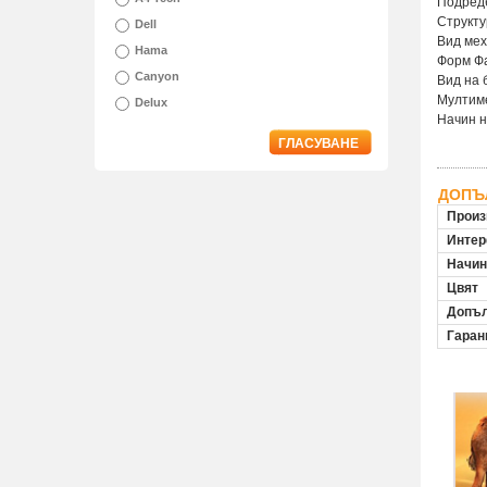
Подред
Структу
Dell
Вид мех
Hama
Форм Фа
Canyon
Вид на 
Мултим
Delux
Начин н
ГЛАСУВАНЕ
ДОПЪ
Произ
Инте
Начин
Цвят
Допъл
Гаран