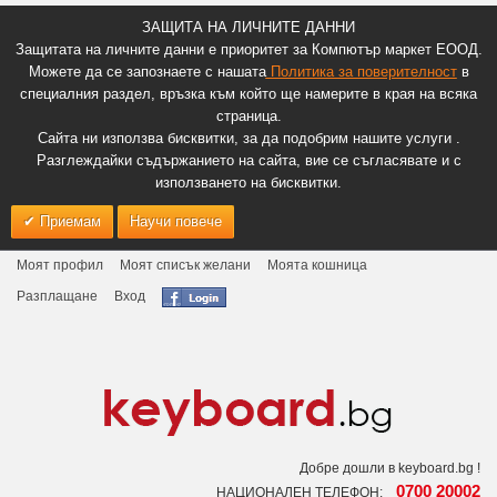
ЗАЩИТА НА ЛИЧНИТЕ ДАННИ
Защитата на личните данни е приоритет за Компютър маркет ЕООД.
Можете да се запознаете с нашата
Политика за поверителност
в
специалния раздел, връзка към който ще намерите в края на всяка
страница.
Сайта ни използва бисквитки, за да подобрим нашите услуги .
Разглеждайки съдържанието на сайта, вие се съгласявате и с
използването на бисквитки.
Приемам
Научи повече
Моят профил
Моят списък желани
Моята кошница
Разплащане
Вход
Добре дошли в keyboard.bg !
0700 20002
НАЦИОНАЛЕН ТЕЛЕФОН: