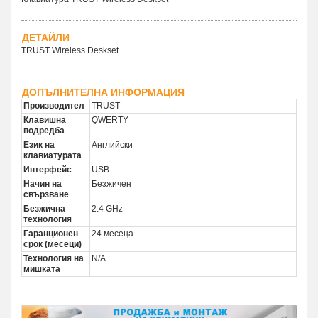
ДЕТАЙЛИ
TRUST Wireless Deskset
ДОПЪЛНИТЕЛНА ИНФОРМАЦИЯ
Производител
TRUST
Клавишна
QWERTY
подредба
Език на
Английски
клавиатурата
Интерфейс
USB
Начин на
Безжичен
свързване
Безжична
2.4 GHz
технология
Гаранционен
24 месеца
срок (месеци)
Технология на
N/A
мишката