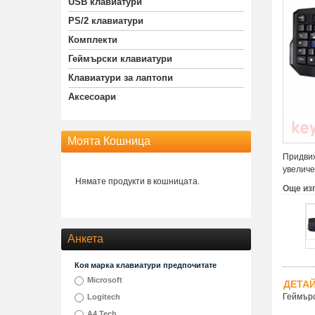
USB клавиатури
PS/2 клавиатури
Комплекти
Геймърски клавиатури
Клавиатури за лаптопи
Аксесоари
Моята Кошница
Придвиж
увеличе
Нямате продукти в кошницата.
Още из
Анкета
Коя марка клавиатури предпочитате
Microsoft
ДЕТА
Геймърс
Logitech
A4 Tech