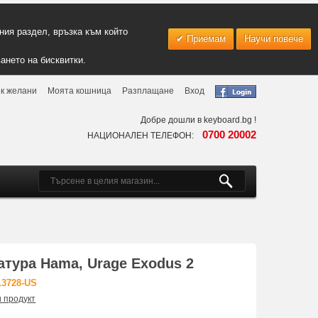
ия раздел, връзка към който
Приемам
Научи повече
ането на бисквитки.
к желани
Моята кошница
Разплащане
Вход
Добре дошли в keyboard.bg !
0700 20002
НАЦИОНАЛЕН ТЕЛЕФОН:
атура Hama, Urage Exodus 2
13728-US
и продукт