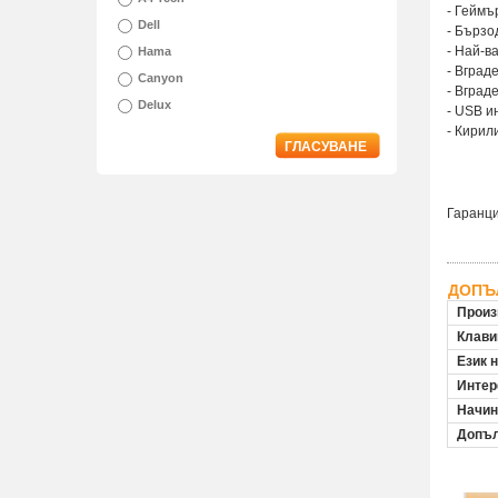
- Геймъ
Dell
- Бързо
- Най-в
Hama
- Вград
Canyon
- Вград
Delux
- USB 
- Кирил
ГЛАСУВАНЕ
Гаранци
ДОПЪ
Произ
Клави
Език 
Инте
Начин
Допъл