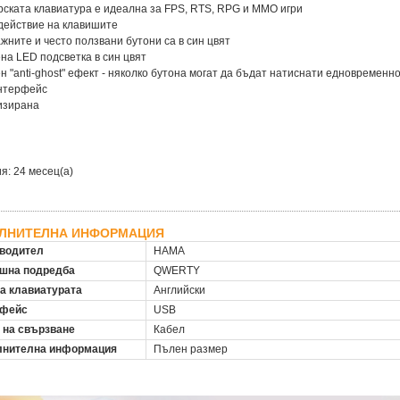
рската клавиатура е идеална за FPS, RTS, RPG и MMO игри
действие на клавишите
ажните и често ползвани бутони са в син цвят
ена LED подсветка в син цвят
ен "anti-ghost" ефект - няколко бутона могат да бъдат натиснати едновременн
интерфейс
изирана
я: 24 месец(а)
ЛНИТЕЛНА ИНФОРМАЦИЯ
водител
HAMA
шна подредба
QWERTY
на клавиатурата
Английски
рфейс
USB
 на свързване
Кабел
нителна информация
Пълен размер