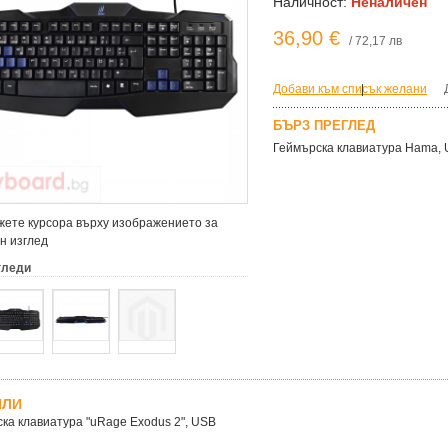
Наличност:
Неналичен
36,90 €
/ 72,17 лв
Добави към списък желани
|
БЪРЗ ПРЕГЛЕД
Геймърска клавиатура Hama, 
ете курсора върху изображението за
н изглед
гледи
ЙЛИ
ка клавиатура "uRage Exodus 2", USB