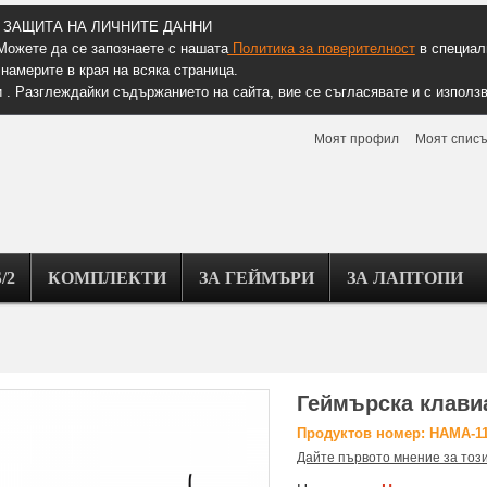
ЗАЩИТА НА ЛИЧНИТЕ ДАННИ
Можете да се запознаете с нашата
Политика за поверителност
в специалн
намерите в края на всяка страница.
 . Разглеждайки съдържанието на сайта, вие се съгласявате и с използв
Моят профил
Моят списъ
/2
КОМПЛЕКТИ
ЗА ГЕЙМЪРИ
ЗА ЛАПТОПИ
Геймърска клави
Продуктов номер: HAMA-1
Дайте първото мнение за тоз