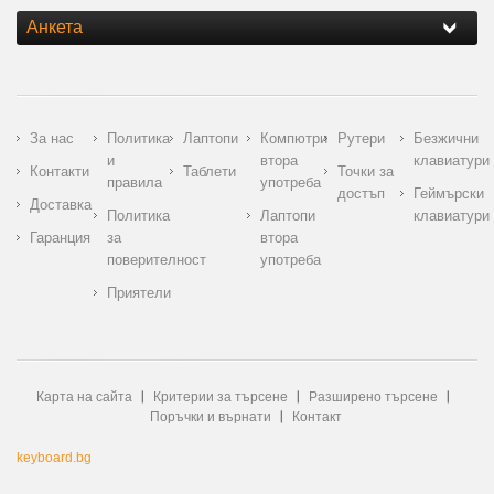
Анкета
За нас
Политика
Лаптопи
Компютри
Рутери
Безжични
и
втора
клавиатури
Контакти
Таблети
Точки за
правила
употреба
достъп
Геймърски
Доставка
Политика
Лаптопи
клавиатури
Гаранция
за
втора
поверителност
употреба
Приятели
Карта на сайта
Критерии за търсене
Разширено търсене
Поръчки и върнати
Контакт
keyboard.bg