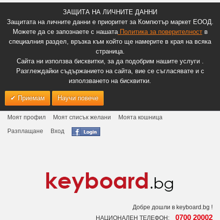
ЗАЩИТА НА ЛИЧНИТЕ ДАННИ
Защитата на личните данни е приоритет за Компютър маркет ЕООД.
Можете да се запознаете с нашата
Политика за поверителност
в
специалния раздел, връзка към който ще намерите в края на всяка
страница.
Сайта ни използва бисквитки, за да подобрим нашите услуги .
Разглеждайки съдържанието на сайта, вие се съгласявате и с
използването на бисквитки.
Приемам
Научи повече
Моят профил
Моят списък желани
Моята кошница
Разплащане
Вход
Добре дошли в keyboard.bg !
0700 20002
НАЦИОНАЛЕН ТЕЛЕФОН: